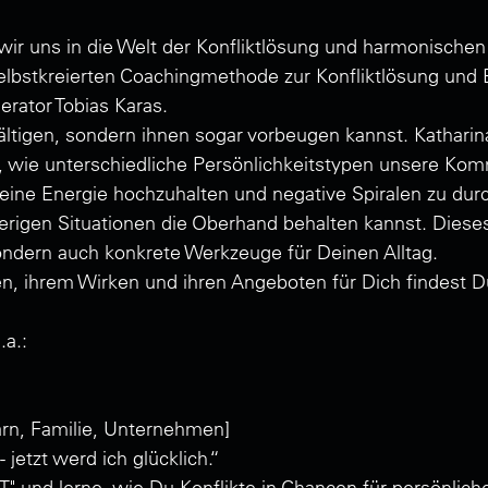
wir uns in die Welt der Konfliktlösung und harmonische
elbstkreierten Coachingmethode zur Konfliktlösung und E
erator Tobias Karas.
ltigen, sondern ihnen sogar vorbeugen kannst. Katharin
rt, wie unterschiedliche Persönlichkeitstypen unsere Ko
ine Energie hochzuhalten und negative Spiralen zu dur
erigen Situationen die Oberhand behalten kannst. Dieses 
sondern auch konkrete Werkzeuge für Deinen Alltag.
en, ihrem Wirken und ihren Angeboten für Dich findest D
a.:
arn, Familie, Unternehmen]
jetzt werd ich glücklich.“
T" und lerne, wie Du Konflikte in Chancen für persönli