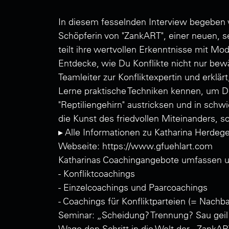
In diesem fesselnden Interview begeben 
Schöpferin von "ZankART", einer neuen, s
teilt ihre wertvollen Erkenntnisse mit Mod
Entdecke, wie Du Konflikte nicht nur bewä
Teamleiter zur Konfliktexpertin und erklä
Lerne praktische Techniken kennen, um De
"Reptiliengehirn" austricksen und in schwi
die Kunst des friedvollen Miteinanders, 
▸ Alle Informationen zu Katharina Herdeg
Webseite: https://www.gfuehlart.com
Katharinas Coachingangebote umfassen u.
- Konfliktcoachings
- Einzelcoachings und Paarcoachings
- Coachings für Konfliktparteien (= Nachb
Seminar: „Scheidung? Trennung? Sau geil - 
Wage den Schritt in die Welt der „ZankAR