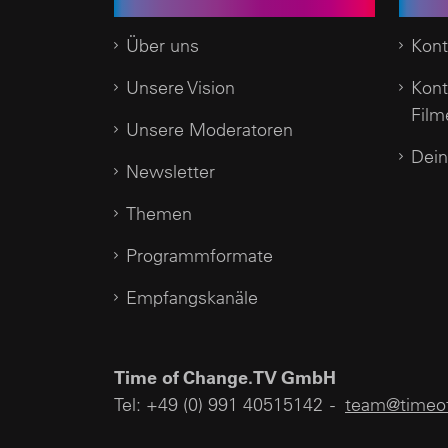
Time of Change.TV
Kund
Über uns
Kont
Unsere Vision
Kont
Film
Unsere Moderatoren
Dein
Newsletter
Themen
Programmformate
Empfangskanäle
Time of Change.TV GmbH
Tel: +49 (0) 991 40515142 -
team@timeof