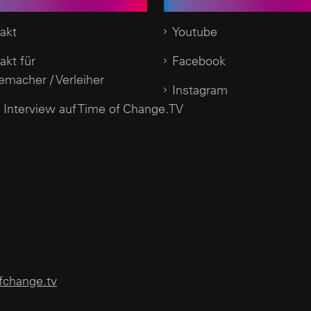
enservice
Social Media
akt
Youtube
akt für
Facebook
emacher / Verleiher
Instagram
 Interview auf Time of Change.TV
change.tv