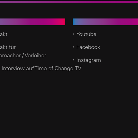
enservice
Social Media
akt
Youtube
akt für
Facebook
emacher / Verleiher
Instagram
 Interview auf Time of Change.TV