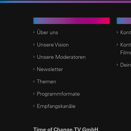
Time of Change.TV
Kund
Über uns
Kont
Unsere Vision
Kont
Film
Unsere Moderatoren
Dein
Newsletter
Themen
Programmformate
Empfangskanäle
Time of Change.TV GmbH